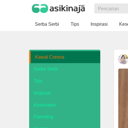
Serba Serbi
Tips
Inspirasi
Kes
Kawal Corona
Serba Serbi
Tips
Inspirasi
Kesehatan
Parenting