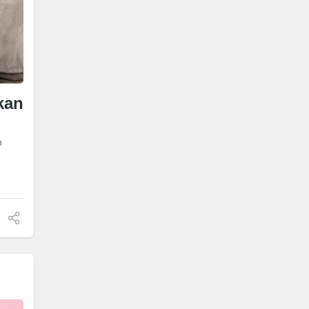
kan
n