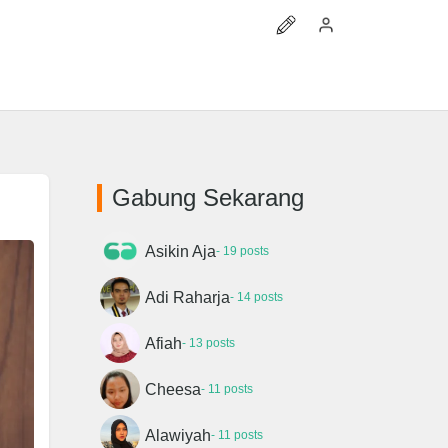
Gabung Sekarang
Asikin Aja
- 19 posts
Adi Raharja
- 14 posts
Afiah
- 13 posts
Cheesa
- 11 posts
Alawiyah
- 11 posts