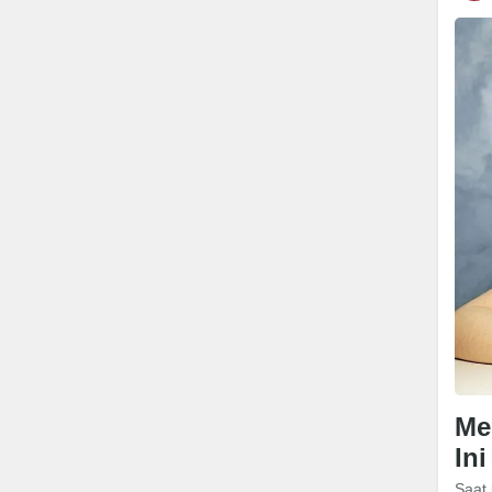
Me
In
Saat