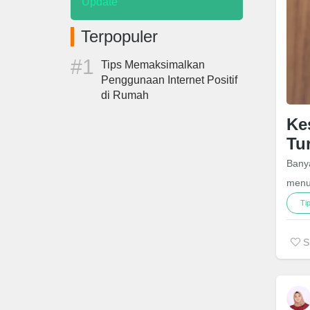
Update
Terpopuler
Tips Memaksimalkan
Penggunaan Internet Positif
di Rumah
Ke
Tu
Bany
menu
Ti
S