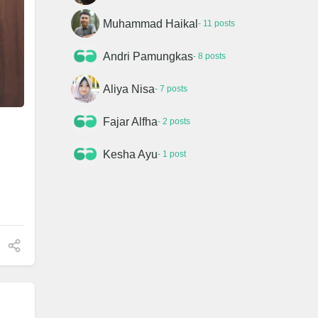
Muhammad Haikal
- 11 posts
Andri Pamungkas
- 8 posts
Aliya Nisa
- 7 posts
Fajar Alfha
- 2 posts
Kesha Ayu
- 1 post