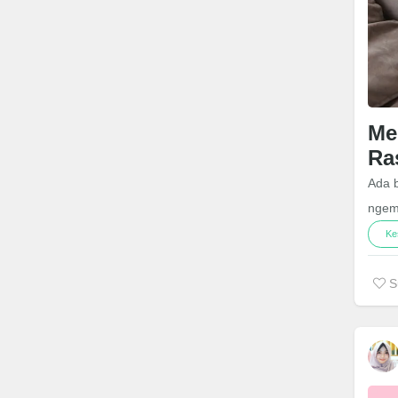
Me
Ra
Ada 
ngemi
Ke
S