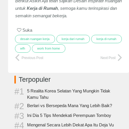
Berikut Asikin Aja telah sajikan Desain Inspiratif Ruangan
untuk
Kerja di Rumah
, semoga kamu terinspirasi dan
semakin semangat bekerja.
Suka
desain ruangan kerja
kerja dari rumah
kerja di rumah
wfh
work from home
Previous Post
Next Post
Terpopuler
5 Realita Korea Selatan Yang Mungkin Tidak
Kamu Tahu
Berlari vs Bersepeda Mana Yang Lebih Baik?
Ini Dia 5 Tips Mendekati Perempuan Tomboy
Mengenal Secara Lebih Dekat Apa Itu Deja Vu