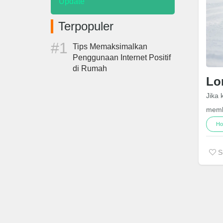
Update
Terpopuler
Tips Memaksimalkan
Penggunaan Internet Positif
di Rumah
Lo
Jika 
memb
Ho
S