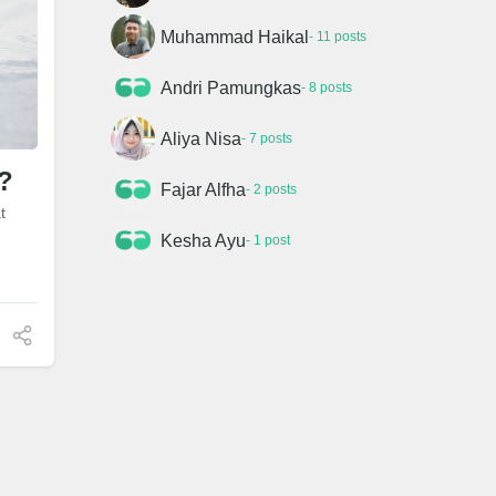
Muhammad Haikal
- 11 posts
Andri Pamungkas
- 8 posts
Aliya Nisa
- 7 posts
?
Fajar Alfha
- 2 posts
t
Kesha Ayu
- 1 post