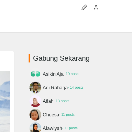
Gabung Sekarang
Asikin Aja
- 19 posts
Adi Raharja
- 14 posts
Afiah
- 13 posts
Cheesa
- 11 posts
Alawiyah
- 11 posts