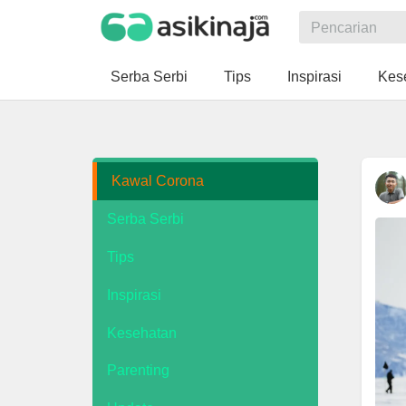
Serba Serbi
Tips
Inspirasi
Kes
Kawal Corona
Serba Serbi
Tips
Inspirasi
Kesehatan
Parenting