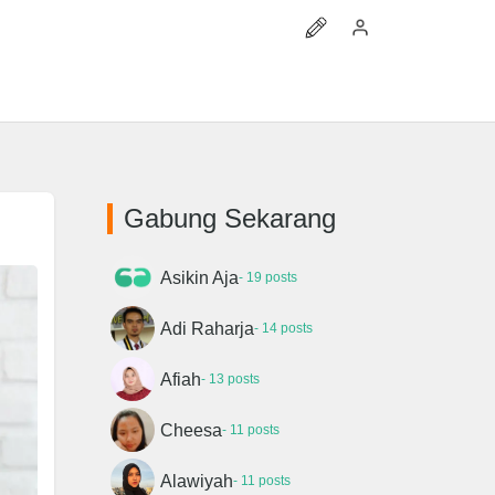
Gabung Sekarang
Asikin Aja
- 19 posts
Adi Raharja
- 14 posts
Afiah
- 13 posts
Cheesa
- 11 posts
Alawiyah
- 11 posts