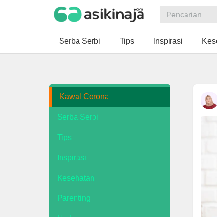
Serba Serbi
Tips
Inspirasi
Kes
Kawal Corona
Serba Serbi
Tips
Inspirasi
Kesehatan
Parenting