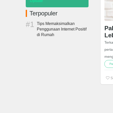
Update
Terpopuler
Tips Memaksimalkan
Pa
Penggunaan Internet Positif
Le
di Rumah
Terka
pert
meng
Pa
S