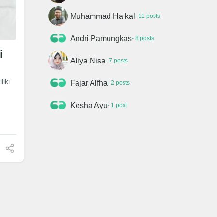
Muhammad Haikal
- 11 posts
Andri Pamungkas
- 8 posts
i
Aliya Nisa
- 7 posts
iki
Fajar Alfha
- 2 posts
Kesha Ayu
- 1 post