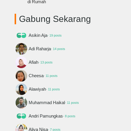
di Rumah
Gabung Sekarang
Asikin Aja
- 19 posts
Adi Raharja
- 14 posts
Afiah
- 13 posts
Cheesa
- 11 posts
Alawiyah
- 11 posts
Muhammad Haikal
- 11 posts
Andri Pamungkas
- 8 posts
Aliya Nisa
- 7 posts